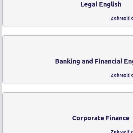
Legal English
Zobraziť d
Banking and Financial En
Zobraziť d
Corporate Finance
Zobraziť d