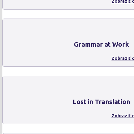
Zobraziť d
Grammar at Work
Zobraziť d
Lost in Translation
Zobraziť d