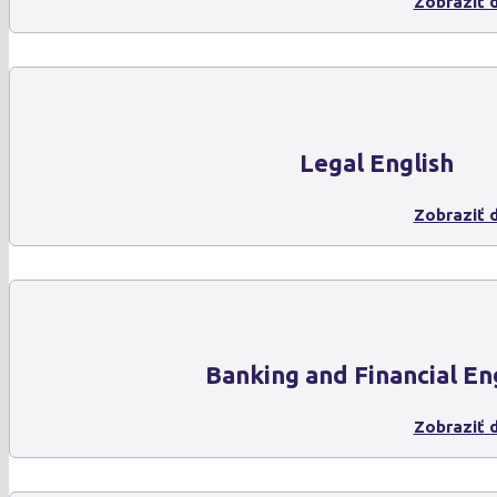
Zobraziť d
Legal English
Zobraziť d
Banking and Financial En
Zobraziť d