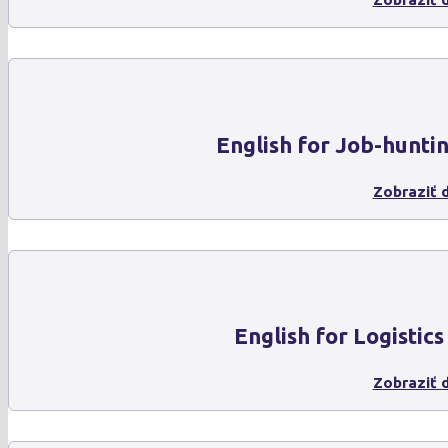
English for Job-hunti
Zobraziť d
English for Logistics
Zobraziť d