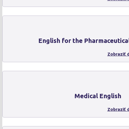
English for the Pharmaceutica
Zobraziť d
Medical English
Zobraziť d