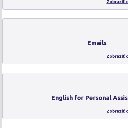
Zobraziť d
Emails
Zobraziť d
English for Personal Assis
Zobraziť d