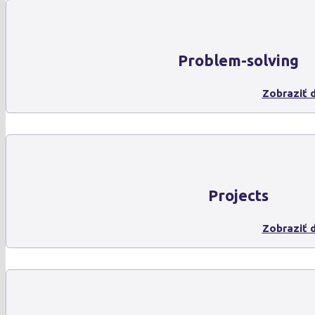
Problem-solving
Zobraziť d
Projects
Zobraziť d