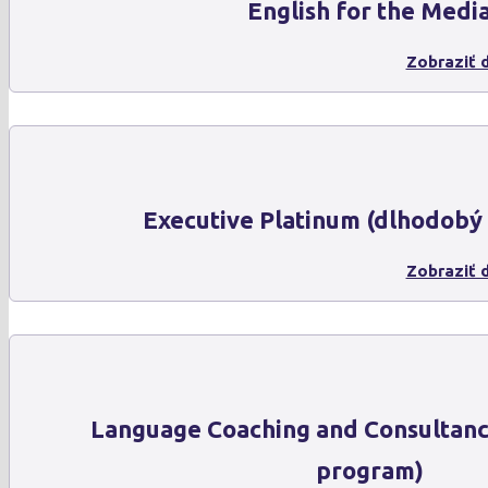
English for the Medi
Zobraziť d
Executive Platinum (dlhodobý
Zobraziť d
Language Coaching and Consultanc
program)