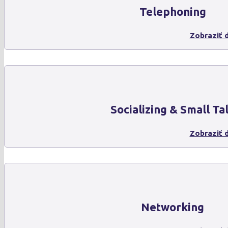
Telephoning
Zobraziť d
Socializing & Small Ta
Zobraziť d
Networking