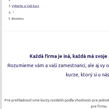
Vyberte si Váš kurz
chevron_right
Business
Každá firma je iná, každá má svoje 
Rozumieme vám a vaši zamestnanci, ale aj vy 
kurze, ktorý si u ná
Pre prehľadnosť sme kurzy rozdelili podľa vhodnosti pre jedno
pre firmu.