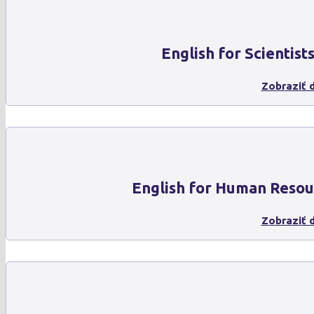
English for Scientist
Zobraziť d
English for Human Resou
Zobraziť d