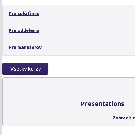
Pre celú firmu
Pre oddelenia
Pre manažérov
Všetky kurzy
Presentations
Zobraziť d