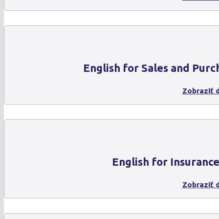
English for Sales and Purc
Zobraziť d
English for Insuranc
Zobraziť d