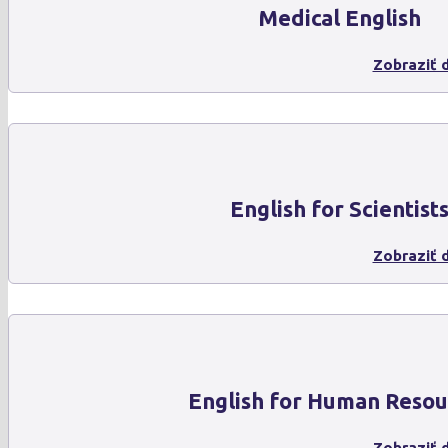
Medical English
Zobraziť d
English for Scientist
Zobraziť d
English for Human Resou
Zobraziť d