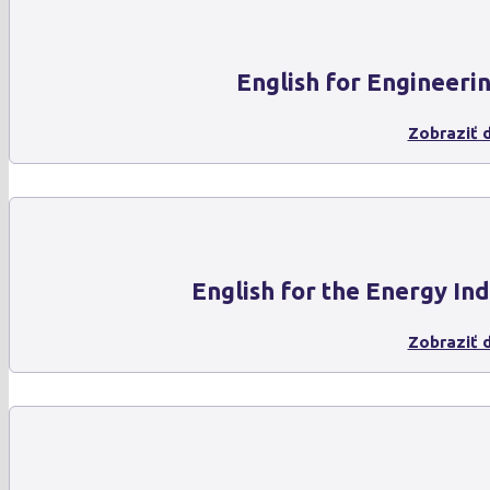
English for Engineeri
Zobraziť d
English for the Energy In
Zobraziť d