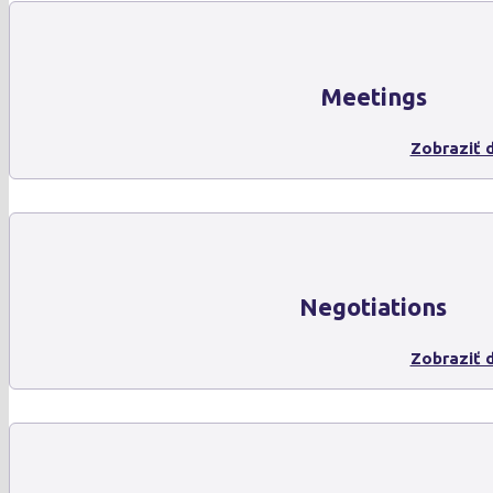
Meetings
Zobraziť d
Negotiations
Zobraziť d