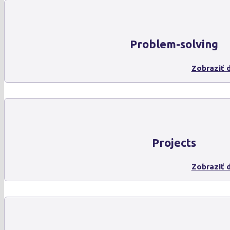
Problem-solving
Zobraziť d
Projects
Zobraziť d