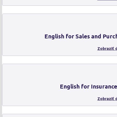
English for Sales and Purc
Zobraziť d
English for Insuranc
Zobraziť d