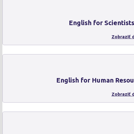
English for Scientist
Zobraziť d
English for Human Resou
Zobraziť d