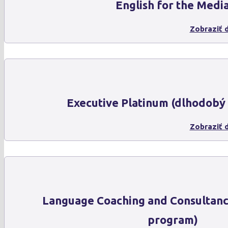
English for the Medi
Zobraziť d
Executive Platinum (dlhodobý
Zobraziť d
Language Coaching and Consultanc
program)