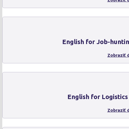
English for Job-hunti
Zobraziť d
English for Logistics
Zobraziť d