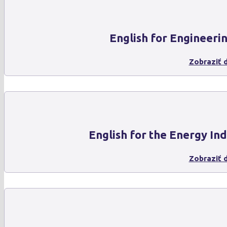
English for Engineeri
Zobraziť d
English for the Energy In
Zobraziť d