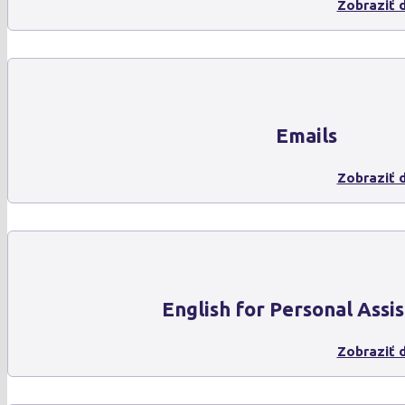
Zobraziť d
Emails
Zobraziť d
English for Personal Assis
Zobraziť d