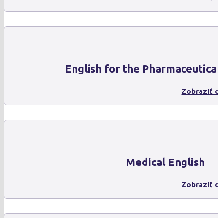
English for the Pharmaceutica
Zobraziť d
Medical English
Zobraziť d