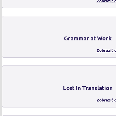
Zobraziť d
Grammar at Work
Zobraziť d
Lost in Translation
Zobraziť d