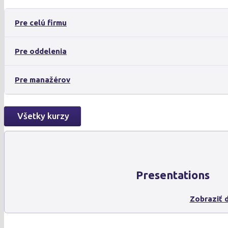
Pre celú firmu
Pre oddelenia
Pre manažérov
Všetky kurzy
Presentations
Zobraziť d