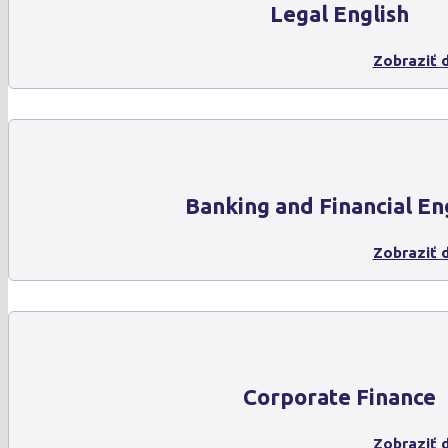
Legal English
Zobraziť d
Banking and Financial En
Zobraziť d
Corporate Finance
Zobraziť d