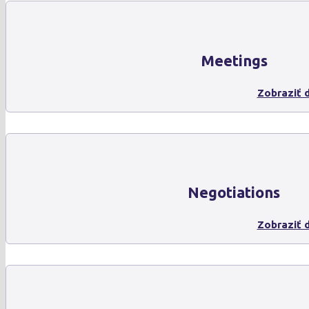
Meetings
Zobraziť d
Negotiations
Zobraziť d