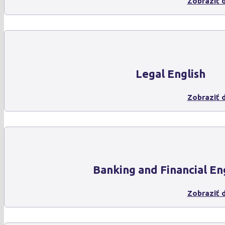
Zobraziť d
Legal English
Zobraziť d
Banking and Financial En
Zobraziť d