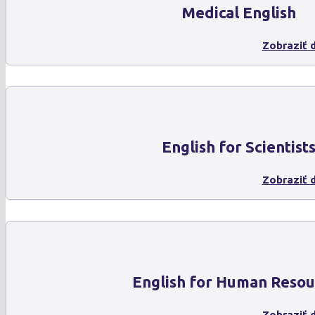
Medical English
Zobraziť d
English for Scientist
Zobraziť d
English for Human Resou
Zobraziť d