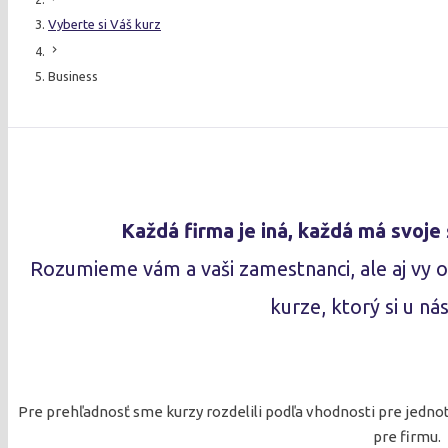
Vyberte si Váš kurz
chevron_right
Business
Každá firma je iná, každá má svoje 
Rozumieme vám a vaši zamestnanci, ale aj vy 
kurze, ktorý si u ná
Pre prehľadnosť sme kurzy rozdelili podľa vhodnosti pre jedno
pre firmu.