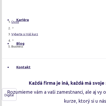
Kariéra
Úvod
chevron_right
Vyberte si Váš kurz
chevron_right
Blog
Business
Kontakt
Každá firma je iná, každá má svoje 
Rozumieme vám a vaši zamestnanci, ale aj vy 
Digital
kurze, ktorý si u ná