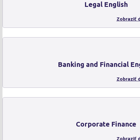
Legal English
Zobraziť d
Banking and Financial En
Zobraziť d
Corporate Finance
Zobraziť d