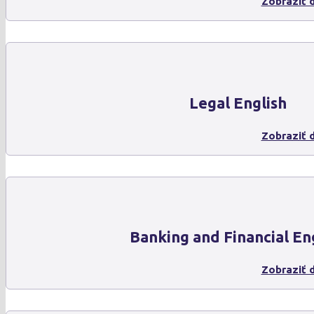
Zobraziť d
Legal English
Zobraziť d
Banking and Financial En
Zobraziť d