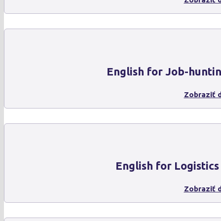
English for Job-hunti
Zobraziť d
English for Logistics
Zobraziť d