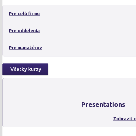
Pre celú firmu
Pre oddelenia
Pre manažérov
Všetky kurzy
Presentations
Zobraziť d