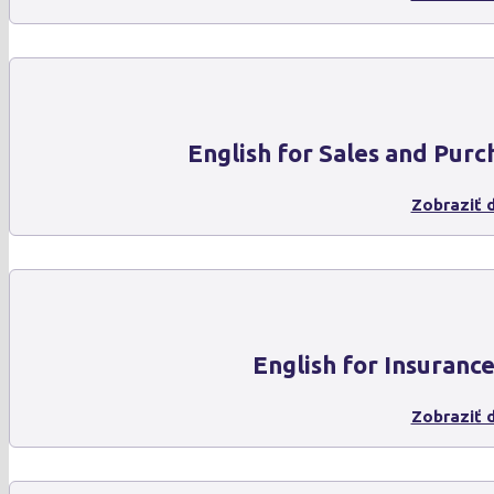
English for Sales and Purc
Zobraziť d
English for Insuranc
Zobraziť d