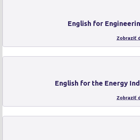
English for Engineeri
Zobraziť d
English for the Energy In
Zobraziť d