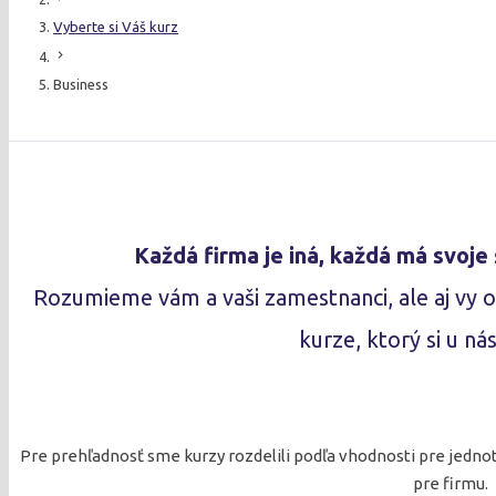
Vyberte si Váš kurz
chevron_right
Business
Každá firma je iná, každá má svoje 
Rozumieme vám a vaši zamestnanci, ale aj vy 
kurze, ktorý si u ná
Pre prehľadnosť sme kurzy rozdelili podľa vhodnosti pre jedno
pre firmu.