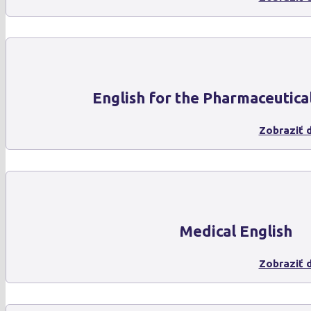
English for the Pharmaceutica
Zobraziť d
Medical English
Zobraziť d