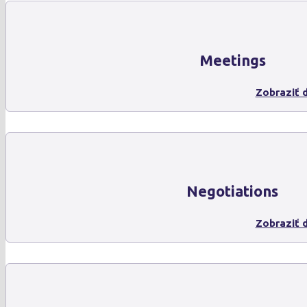
Meetings
Zobraziť d
Negotiations
Zobraziť d