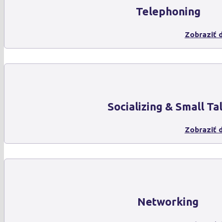
Telephoning
Zobraziť d
Socializing & Small Ta
Zobraziť d
Networking