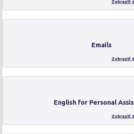
Zobraziť d
Emails
Zobraziť d
English for Personal Assis
Zobraziť d