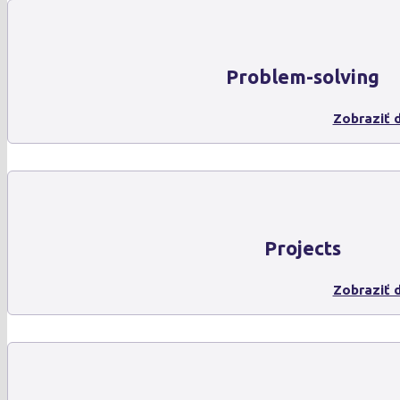
Problem-solving
Zobraziť d
Projects
Zobraziť d