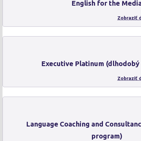
English for the Medi
Zobraziť d
Executive Platinum (dlhodobý
Zobraziť d
Language Coaching and Consultanc
program)