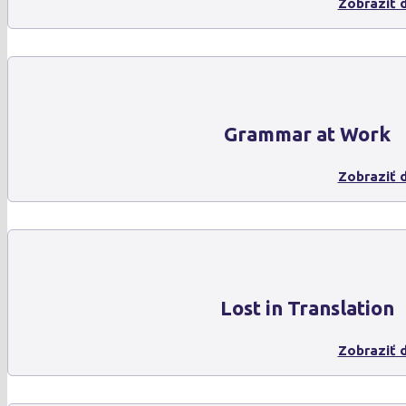
Zobraziť d
Grammar at Work
Zobraziť d
Lost in Translation
Zobraziť d