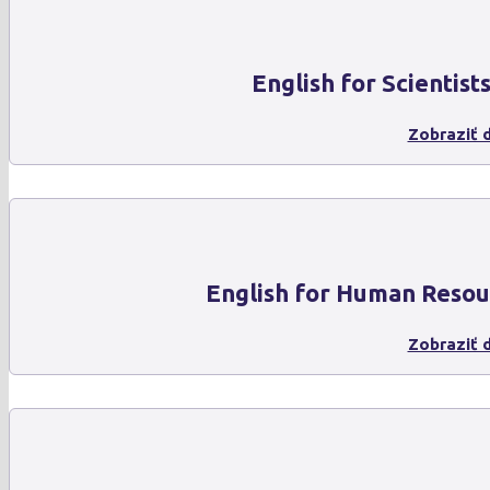
English for Scientist
Zobraziť d
English for Human Resou
Zobraziť d