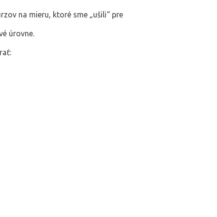
rzov na mieru, ktoré sme „ušili“ pre
ové úrovne.
rať: