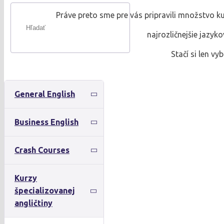
Práve preto sme pre vás pripravili množstvo ku
najrozličnejšie jazyk
Stačí si len vyb
General English
Business English
Crash Courses
Kurzy
špecializovanej
angličtiny