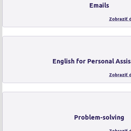
Emails
Zobraziť d
English for Personal Assis
Zobraziť d
Problem-solving
Zobraziť d