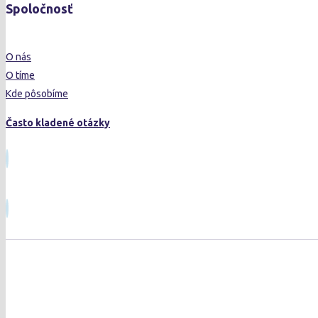
Spoločnosť
O nás
O tíme
Kde pôsobíme
Často kladené otázky