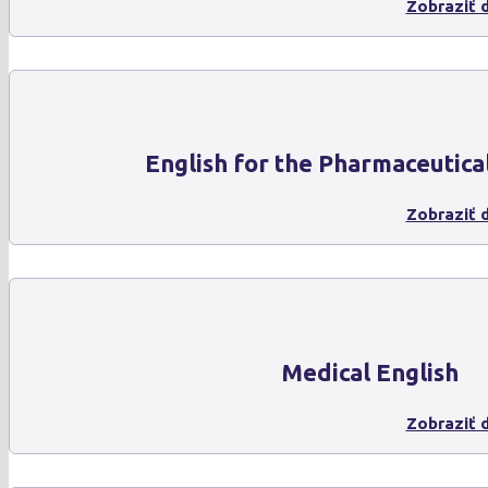
Zobraziť d
English for the Pharmaceutica
Zobraziť d
Medical English
Zobraziť d