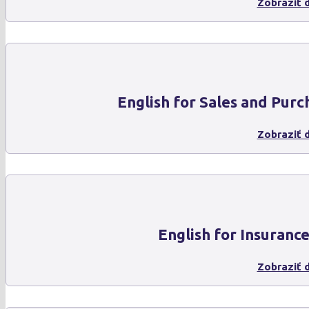
Zobraziť d
English for Sales and Purc
Zobraziť d
English for Insuranc
Zobraziť d