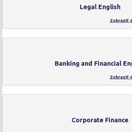
Legal English
Zobraziť d
Banking and Financial En
Zobraziť d
Corporate Finance