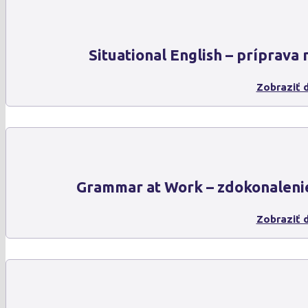
Situational English – príprava 
Zobraziť d
Grammar at Work – zdokonaleni
Zobraziť d