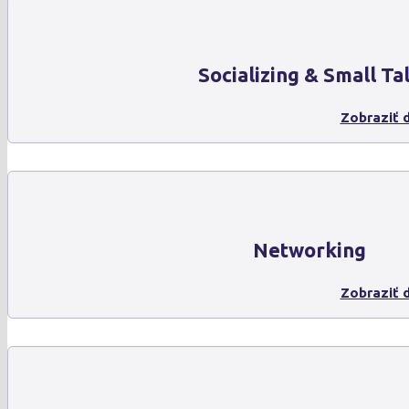
Socializing & Small Ta
Zobraziť d
Networking
Zobraziť d