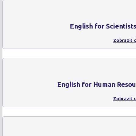
English for Scientist
Zobraziť d
English for Human Resou
Zobraziť d