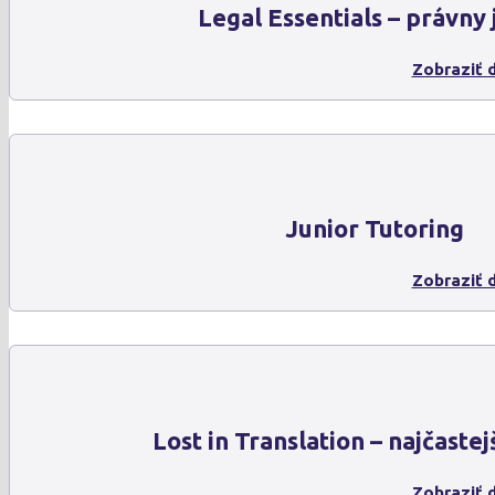
Legal Essentials – právny 
Zobraziť d
Junior Tutoring
Zobraziť d
Lost in Translation – najčaste
Zobraziť d