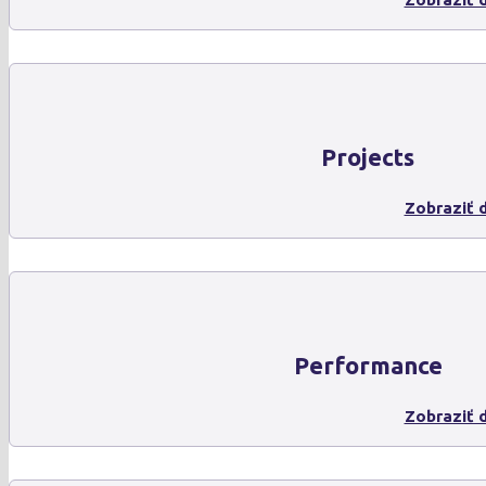
Projects
Zobraziť d
Performance
Zobraziť d