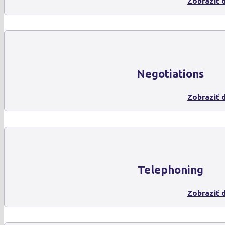
Zobraziť d
Negotiations
Zobraziť d
Telephoning
Zobraziť d