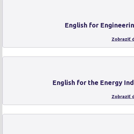
English for Engineeri
Zobraziť d
English for the Energy In
Zobraziť d