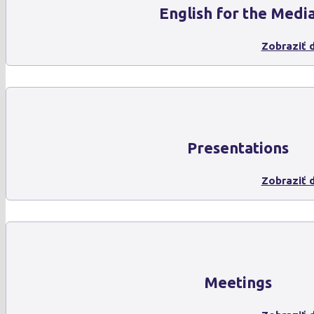
English for the Medi
Zobraziť d
Presentations
Zobraziť d
Meetings