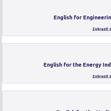
English for Engineeri
Zobraziť d
English for the Energy In
Zobraziť d