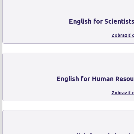
English for Scientist
Zobraziť d
English for Human Resou
Zobraziť d