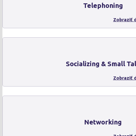
Telephoning
Zobraziť d
Socializing & Small Ta
Zobraziť d
Networking