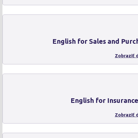
English for Sales and Purc
Zobraziť d
English for Insuranc
Zobraziť d