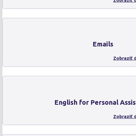
Zobraziť d
Emails
Zobraziť d
English for Personal Assis
Zobraziť d