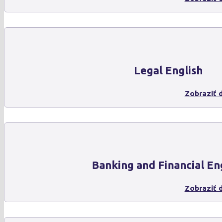
Legal English
Zobraziť d
Banking and Financial En
Zobraziť d