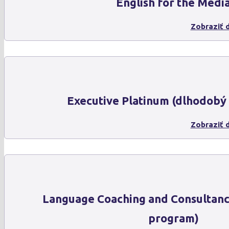
English for the Medi
Zobraziť d
Executive Platinum (dlhodobý
Zobraziť d
Language Coaching and Consultanc
program)