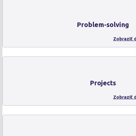
Problem-solving
Zobraziť d
Projects
Zobraziť d