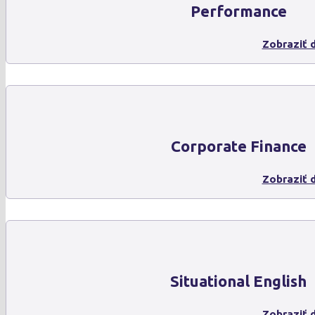
Performance
Zobraziť d
Corporate Finance
Zobraziť d
Situational English
Zobraziť d