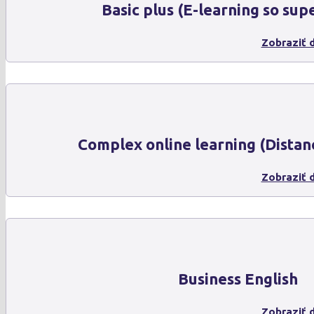
Basic plus (E-learning so sup
Zobraziť d
Complex online learning (Distan
Zobraziť d
Business English
Zobraziť d