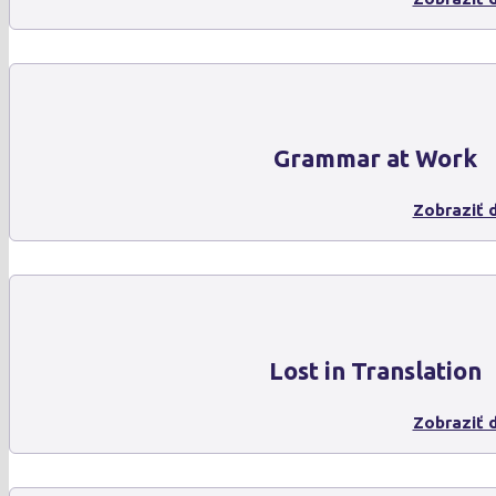
Grammar at Work
Zobraziť d
Lost in Translation
Zobraziť d