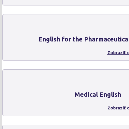
English for the Pharmaceutica
Zobraziť d
Medical English
Zobraziť d