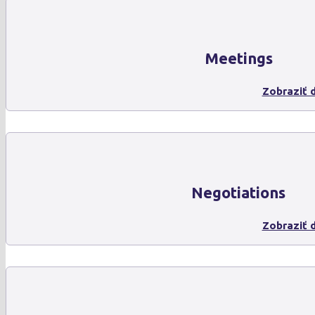
Meetings
Zobraziť d
Negotiations
Zobraziť d