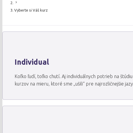
chevron_right
Vyberte si Váš kurz
Individual
Koľko ľudí, toľko chutí. Aj individuálnych potrieb na štú
kurzov na mieru, ktoré sme „ušili“ pre najrozličnejšie jaz