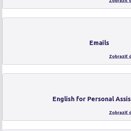
Zobraziť d
Emails
Zobraziť d
English for Personal Assis
Zobraziť d