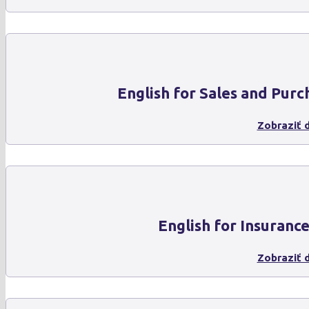
English for Sales and Purc
Zobraziť d
English for Insuranc
Zobraziť d