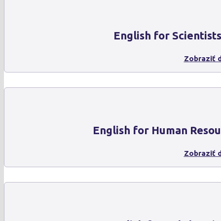
English for Scientist
Zobraziť d
English for Human Resou
Zobraziť d