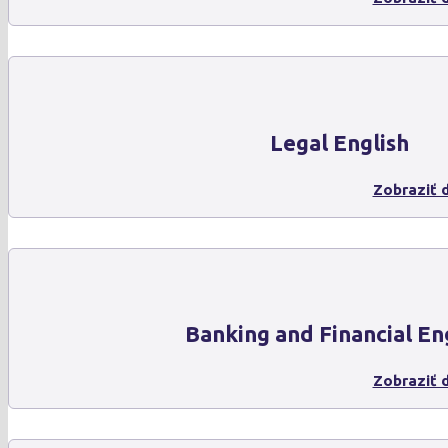
Legal English
Zobraziť d
Banking and Financial En
Zobraziť d