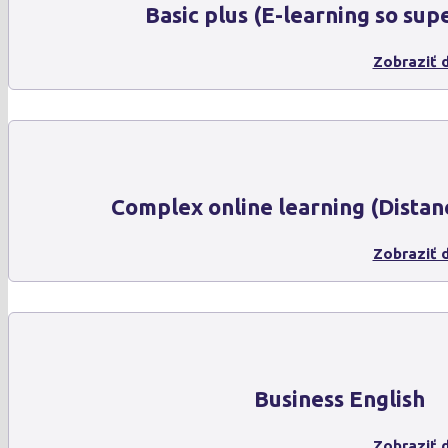
Basic plus (E-learning so sup
Zobraziť d
Complex online learning (Distan
Zobraziť d
Business English
Zobraziť d