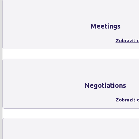
Meetings
Zobraziť d
Negotiations
Zobraziť d