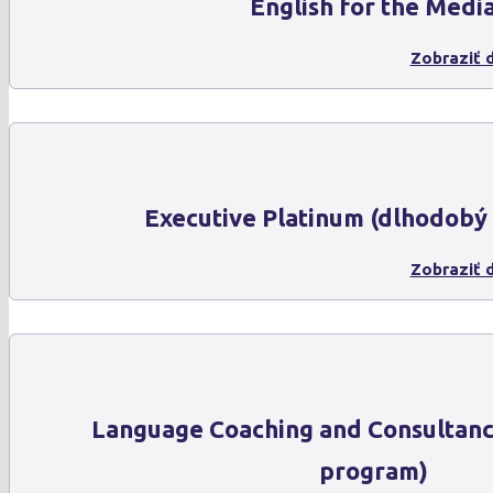
English for the Medi
Zobraziť d
Executive Platinum (dlhodobý
Zobraziť d
Language Coaching and Consultanc
program)