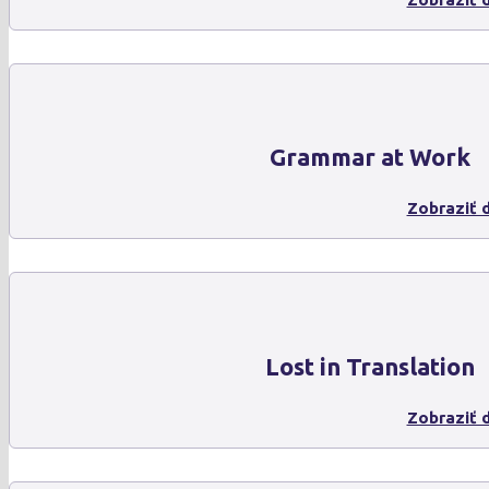
Grammar at Work
Zobraziť d
Lost in Translation
Zobraziť d