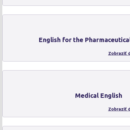
English for the Pharmaceutica
Zobraziť d
Medical English
Zobraziť d