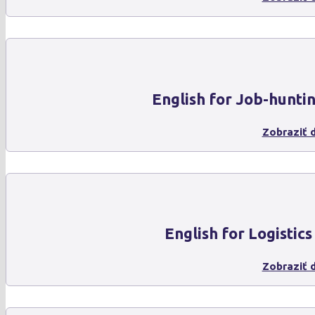
English for Job-hunti
Zobraziť d
English for Logistics
Zobraziť d