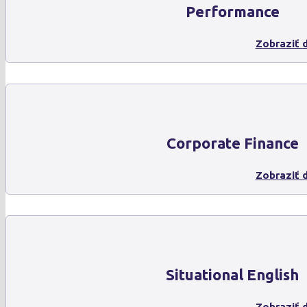
Performance
Zobraziť d
Corporate Finance
Zobraziť d
Situational English
Zobraziť d