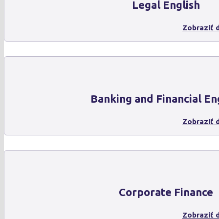
Legal English
Zobraziť d
Banking and Financial En
Zobraziť d
Corporate Finance
Zobraziť d