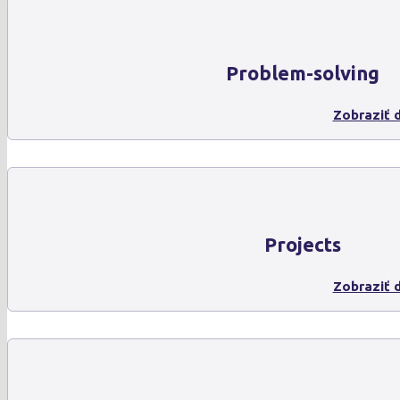
Problem-solving
Zobraziť d
Projects
Zobraziť d