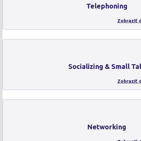
Telephoning
Zobraziť d
Socializing & Small Ta
Zobraziť d
Networking