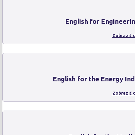
English for Engineeri
Zobraziť d
English for the Energy In
Zobraziť d