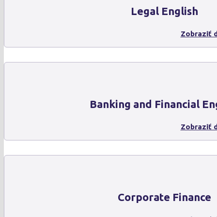
Legal English
Zobraziť d
Banking and Financial En
Zobraziť d
Corporate Finance