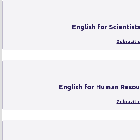
English for Scientist
Zobraziť d
English for Human Resou
Zobraziť d