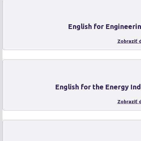
English for Engineeri
Zobraziť d
English for the Energy In
Zobraziť d