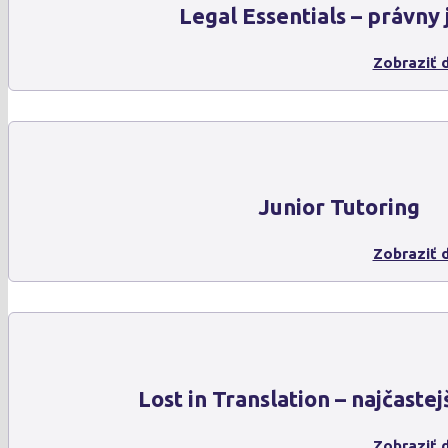
Legal Essentials – právny 
Zobraziť d
Junior Tutoring
Zobraziť d
Lost in Translation – najčaste
Zobraziť d