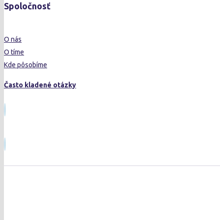
Spoločnosť
O nás
O tíme
Kde pôsobíme
Často kladené otázky