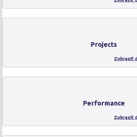
Projects
Zobraziť d
Performance
Zobraziť d