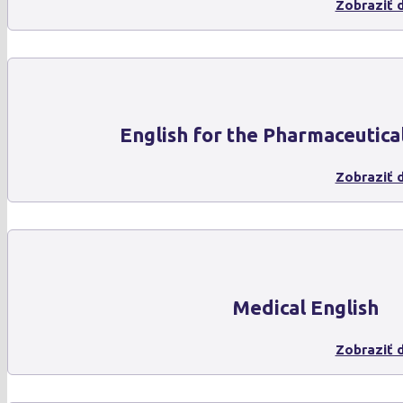
Zobraziť d
English for the Pharmaceutica
Zobraziť d
Medical English
Zobraziť d