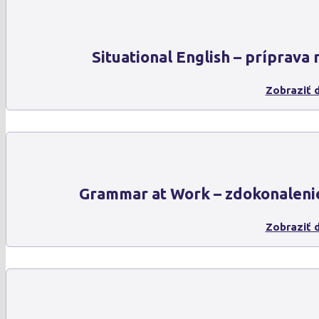
Situational English – príprava 
Zobraziť d
Grammar at Work – zdokonaleni
Zobraziť d