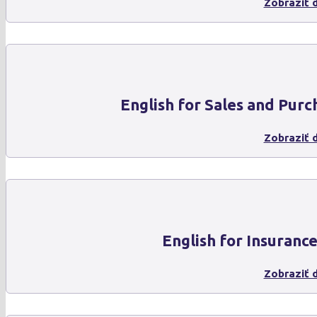
Zobraziť d
English for Sales and Purc
Zobraziť d
English for Insuranc
Zobraziť d