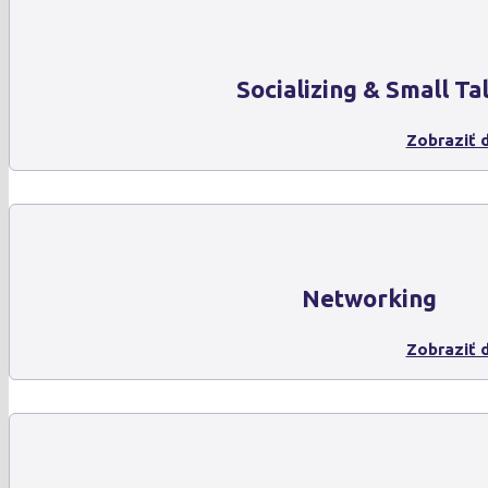
Socializing & Small Ta
Zobraziť d
Networking
Zobraziť d