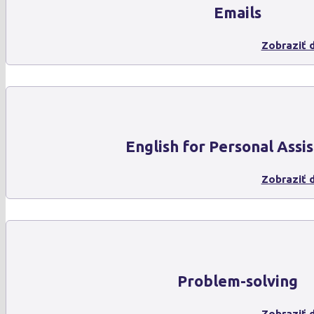
Emails
Zobraziť d
English for Personal Assis
Zobraziť d
Problem-solving
Zobraziť d