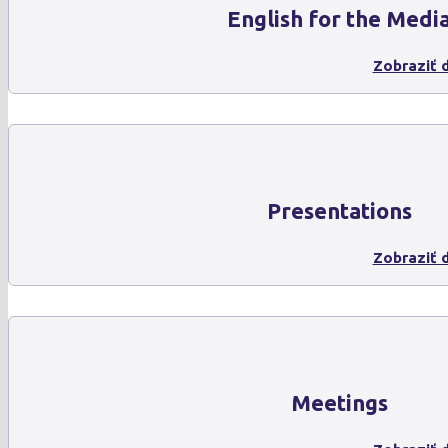
English for the Medi
Zobraziť d
Presentations
Zobraziť d
Meetings